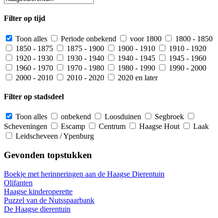
Filter op tijd
Toon alles
Periode onbekend
voor 1800
1800 - 1850
1850 - 1875
1875 - 1900
1900 - 1910
1910 - 1920
1920 - 1930
1930 - 1940
1940 - 1945
1945 - 1960
1960 - 1970
1970 - 1980
1980 - 1990
1990 - 2000
2000 - 2010
2010 - 2020
2020 en later
Filter op stadsdeel
Toon alles
onbekend
Loosduinen
Segbroek
Scheveningen
Escamp
Centrum
Haagse Hout
Laak
Leidscheveen / Ypenburg
Gevonden topstukken
Boekje met herinneringen aan de Haagse Dierentuin
Olifanten
Haagse kinderoperette
Puzzel van de Nutsspaarbank
De Haagse dierentuin