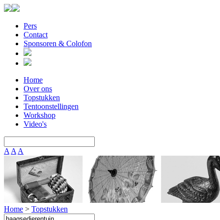
Pers
Contact
Sponsoren & Colofon
Home
Over ons
Topstukken
Tentoonstellingen
Workshop
Video's
A
A
A
Home
>
Topstukken