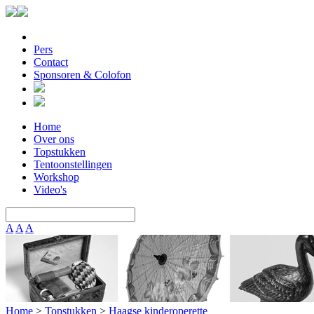
Pers
Contact
Sponsoren & Colofon
Home
Over ons
Topstukken
Tentoonstellingen
Workshop
Video's
A
A
A
Home
>
Topstukken
>
Haagse kinderoperette