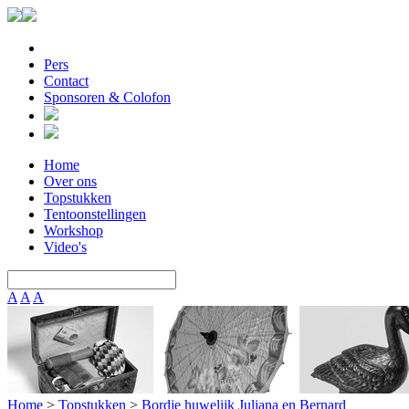
Pers
Contact
Sponsoren & Colofon
Home
Over ons
Topstukken
Tentoonstellingen
Workshop
Video's
A
A
A
Home
>
Topstukken
>
Bordje huwelijk Juliana en Bernard