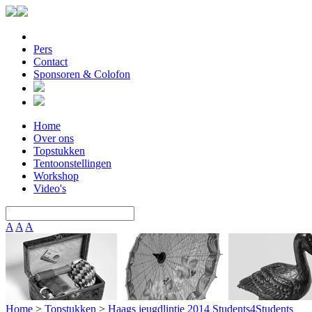
Pers
Contact
Sponsoren & Colofon
Home
Over ons
Topstukken
Tentoonstellingen
Workshop
Video's
A
A
A
Home
>
Topstukken
>
Haags jeugdlintje 2014 Students4Students