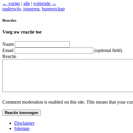
← vorige
|
alle
|
volgende →
onderwijs
,
jongeren
,
burgerschap
Reacties
Voeg uw reactie toe
Naam
Email
(optional field)
Reactie
Comment moderation is enabled on this site. This means that your comm
Disclaimer
Sitemap