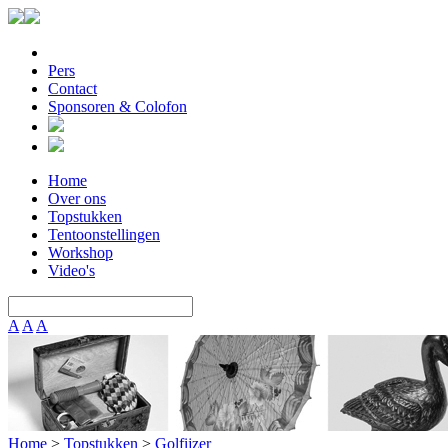
Pers
Contact
Sponsoren & Colofon
Home
Over ons
Topstukken
Tentoonstellingen
Workshop
Video's
A
A
A
Home
>
Topstukken
>
Golfijzer