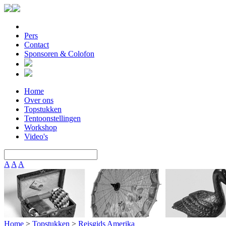
Pers
Contact
Sponsoren & Colofon
Home
Over ons
Topstukken
Tentoonstellingen
Workshop
Video's
A
A
A
Home
>
Topstukken
>
Reisgids Amerika