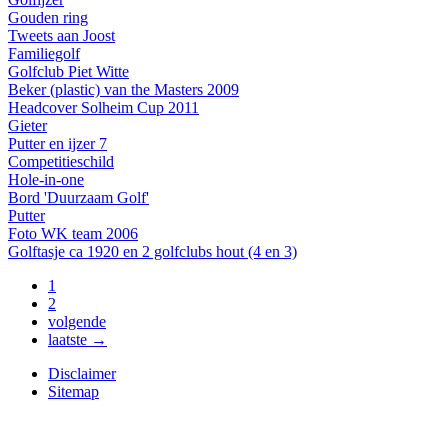
Gouden ring
Tweets aan Joost
Familiegolf
Golfclub Piet Witte
Beker (plastic) van the Masters 2009
Headcover Solheim Cup 2011
Gieter
Putter en ijzer 7
Competitieschild
Hole-in-one
Bord 'Duurzaam Golf'
Putter
Foto WK team 2006
Golftasje ca 1920 en 2 golfclubs hout (4 en 3)
1
2
volgende
laatste →
Disclaimer
Sitemap