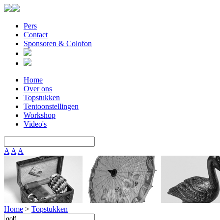
Pers
Contact
Sponsoren & Colofon
Home
Over ons
Topstukken
Tentoonstellingen
Workshop
Video's
A
A
A
Home
>
Topstukken