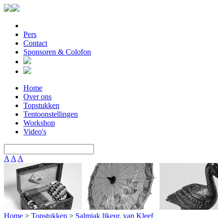
Pers
Contact
Sponsoren & Colofon
Home
Over ons
Topstukken
Tentoonstellingen
Workshop
Video's
A
A
A
Home
>
Topstukken
>
Salmiak likeur, van Kleef