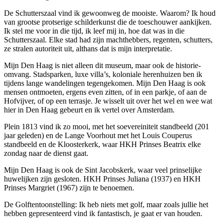
De Schutterszaal vind ik gewoonweg de mooiste. Waarom? Ik houd
van grootse protserige schilderkunst die de toeschouwer aankijken.
Ik stel me voor in die tijd, ik leef mij in, hoe dat was in die
Schutterszaal. Elke stad had zijn machthebbers, regenten, schutters,
ze stralen autoriteit uit, althans dat is mijn interpretatie.
Mijn Den Haag is niet alleen dit museum, maar ook de historie-
omvang. Stadsparken, luxe villa’s, koloniale herenhuizen ben ik
tijdens lange wandelingen tegengekomen. Mijn Den Haag is ook
mensen ontmoeten, ergens even zitten, of in een parkje, of aan de
Hofvijver, of op een terrasje. Je wisselt uit over het wel en wee wat
hier in Den Haag gebeurt en ik vertel over Amsterdam.
Plein 1813 vind ik zo mooi, met het soevereiniteit standbeeld (201
jaar geleden) en de Lange Voorhout met het Louis Couperus
standbeeld en de Kloosterkerk, waar HKH Prinses Beatrix elke
zondag naar de dienst gaat.
Mijn Den Haag is ook de Sint Jacobskerk, waar veel prinselijke
huwelijken zijn gesloten. HKH Prinses Juliana (1937) en HKH
Prinses Margriet (1967) zijn te benoemen.
De Golftentoonstelling: Ik heb niets met golf, maar zoals jullie het
hebben gepresenteerd vind ik fantastisch, je gaat er van houden.