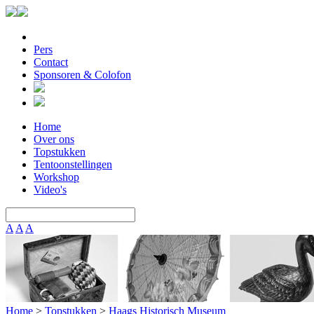
Pers
Contact
Sponsoren & Colofon
Home
Over ons
Topstukken
Tentoonstellingen
Workshop
Video's
A
A
A
Home
>
Topstukken
>
Haags Historisch Museum