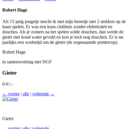
Robert Hage
Als 15 jarig jongetje mocht ik met mijn broertje met 2 stokken op de
baan spelen. Er was een knus clubhuis zonder elektriciteit en
douches. Als je zomers na het spelen wilde douchen, dan werde de
gieter met koud water gevuld en kon je toch nog douchen. Er is nu
jaarlijks een wedstrijd om de gieter (de zogenaamde pruttercup).
Robert Hage
in samenwerking met NGF
Gieter
0-0 | -
← vorige
|
alle
|
volgende →
Gieter
← vorige
|
alle
|
volgende →