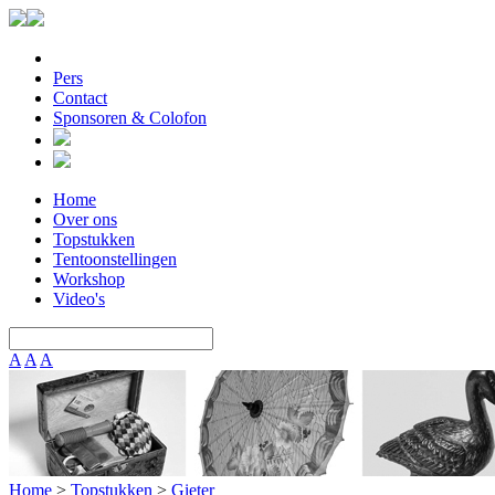
Pers
Contact
Sponsoren & Colofon
Home
Over ons
Topstukken
Tentoonstellingen
Workshop
Video's
A
A
A
Home
>
Topstukken
>
Gieter