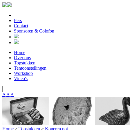
Pers
Contact
Sponsoren & Colofon
Home
Over ons
Topstukken
Tentoonstellingen
Workshop
Video's
A
A
A
Home
>
Topstukken
>
Koperen pot