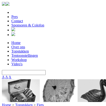
Pers
Contact
Sponsoren & Colofon
Home
Over ons
Topstukken
Tentoonstellingen
Workshop
Video's
A
A
A
Home
>
Topstukken
>
Fiets