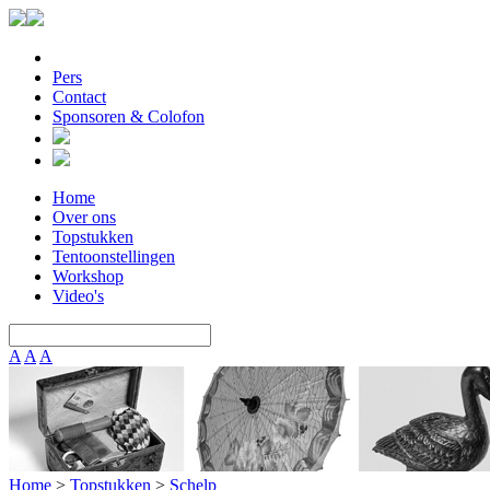
Pers
Contact
Sponsoren & Colofon
Home
Over ons
Topstukken
Tentoonstellingen
Workshop
Video's
A
A
A
Home
>
Topstukken
>
Schelp