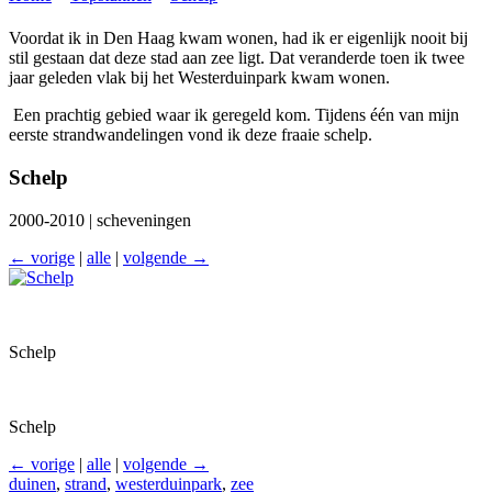
Voordat ik in Den Haag kwam wonen, had ik er eigenlijk nooit bij
stil gestaan dat deze stad aan zee ligt. Dat veranderde toen ik twee
jaar geleden vlak bij het Westerduinpark kwam wonen.
Een prachtig gebied waar ik geregeld kom. Tijdens één van mijn
eerste strandwandelingen vond ik deze fraaie schelp.
Schelp
2000-2010 | scheveningen
← vorige
|
alle
|
volgende →
Schelp
Schelp
← vorige
|
alle
|
volgende →
duinen
,
strand
,
westerduinpark
,
zee