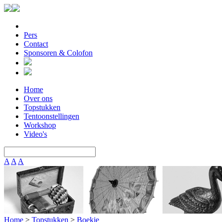
Pers
Contact
Sponsoren & Colofon
Home
Over ons
Topstukken
Tentoonstellingen
Workshop
Video's
A
A
A
Home
>
Topstukken
>
Boekje