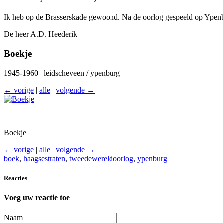
Ik heb op de Brasserskade gewoond. Na de oorlog gespeeld op Ypenbu
De heer A.D. Heederik
Boekje
1945-1960 | leidscheveen / ypenburg
← vorige
|
alle
|
volgende →
Boekje
← vorige
|
alle
|
volgende →
boek
,
haagsestraten
,
tweedewereldoorlog
,
ypenburg
Reacties
Voeg uw reactie toe
Naam